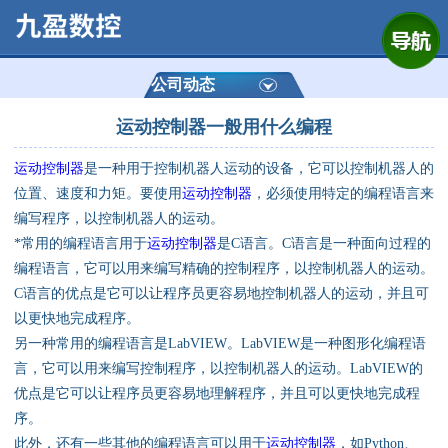
网站首页
公司简介
公司动态
运动控制器一般用什么编程
产品展示
运动控制器
是一种用于控制机器人运动的设备，它可以控制机器人的
运动控制器
位置、速度和力矩。要使用
运动控制器
，必须使用特定的编程语言来
编写程序，以控制机器人的运动。
通用数控系统
*常用的编程语言用于
运动控制器
是C语言。C语言是一种面向过程的
编程语言，它可以用来编写精确的控制程序，以控制机器人的运动。
定制数控系统
C语言的优点是它可以让程序员更容易地控制机器人的运动，并且可
以更快地完成程序。
另一种常用的编程语言是LabVIEW。LabVIEW是一种图形化编程语
技术资讯
言，它可以用来编写控制程序，以控制机器人的运动。LabVIEW的
优点是它可以让程序员更容易地理解程序，并且可以更快地完成程
公司动态
序。
此外，还有一些其他的编程语言可以用于
运动控制器
，如Python、