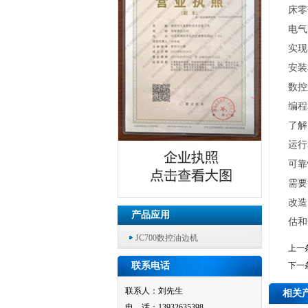
床零
电气
实现
安装
数控
编程
了解
运行
可靠
需要
改造
产品应用
估和
JC700数控油边机
上一
联系电话
下一
联系人：刘先生
相关
电 话：13932635398