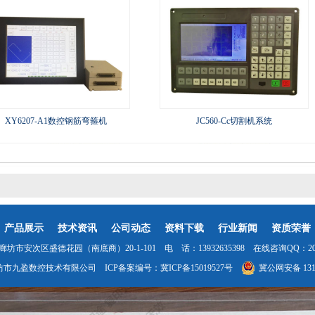
XY6207-A1数控钢筋弯箍机
JC560-Cc切割机系统
产品展示
技术资讯
公司动态
资料下载
行业新闻
资质荣誉
坊市安次区盛德花园（南底商）20-1-101 电 话：13932635398 在线咨询QQ：2035
坊市九盈数控技术有限公司 ICP备案编号：
冀ICP备15019527号
冀公网安备 1310