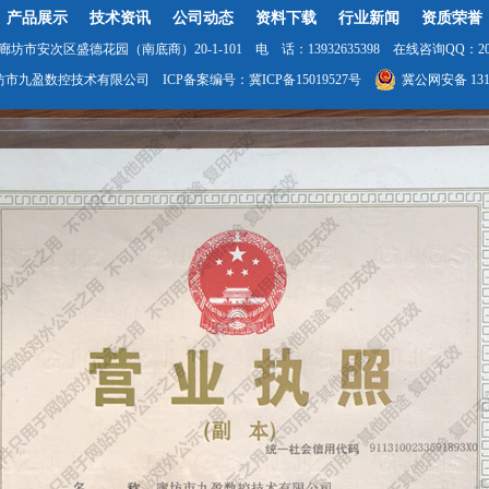
产品展示
技术资讯
公司动态
资料下载
行业新闻
资质荣誉
坊市安次区盛德花园（南底商）20-1-101 电 话：13932635398 在线咨询QQ：2035
坊市九盈数控技术有限公司 ICP备案编号：
冀ICP备15019527号
冀公网安备 1310