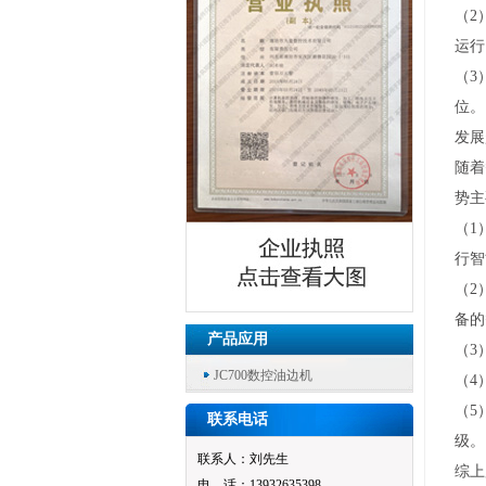
（2
运行
（3
位。
发展
随着
势主
（1
行智
（2
备的
产品应用
（3
JC700数控油边机
（4
（5
联系电话
级。
联系人：刘先生
综上
电 话：13932635398