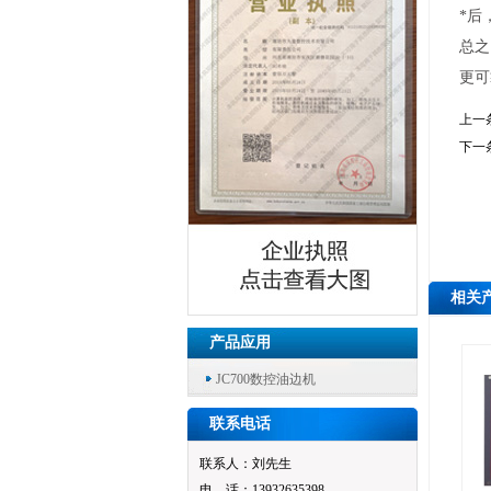
*后
总之
更可
上一
下一
相关
产品应用
JC700数控油边机
联系电话
联系人：刘先生
电 话：13932635398