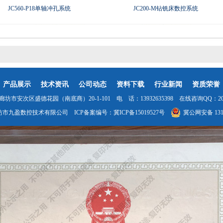
JC560-P18单轴冲孔系统
JC200-M钻铣床数控系统
产品展示
技术资讯
公司动态
资料下载
行业新闻
资质荣誉
坊市安次区盛德花园（南底商）20-1-101 电 话：13932635398 在线咨询QQ：2035
坊市九盈数控技术有限公司 ICP备案编号：
冀ICP备15019527号
冀公网安备 1310