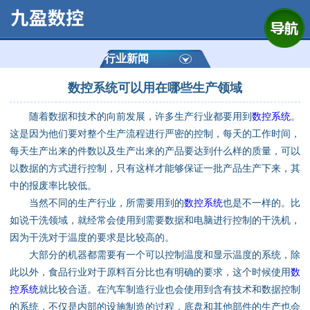
网站首页
公司简介
行业新闻
数控系统可以用在哪些生产领域
产品展示
随着数据和技术的向前发展，许多生产行业都要用到
数控系统
。
运动控制器
这是因为他们要对整个生产流程进行严密的控制，每天的工作时间，
每天生产出来的件数以及生产出来的产品要达到什么样的质量，可以
通用数控系统
以数据的方式进行控制，只有这样才能够保证一批产品生产下来，其
中的报废率比较低。
定制数控系统
当然不同的生产行业，所需要用到的
数控系统
也是不一样的。比
如说干洗领域，就经常会使用到需要数据和电脑进行控制的干洗机，
因为干洗对于温度的要求是比较高的。
技术资讯
大部分的机器都需要有一个可以控制温度和显示温度的系统，除
此以外，食品行业对于原料百分比也有明确的要求，这个时候使用
数
公司动态
控系统
就比较合适。在汽车制造行业也会使用到含有技术和数据控制
的系统，不仅是内部的设施制造的过程，底盘和其他部件的生产也会