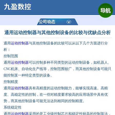
网站首页
公司简介
公司动态
通用运动控制器与其他控制设备的比较与优缺点分析
产品展示
通用
运动控制器
与其他控制设备的比较可以从以下几个方面进行分
运动控制器
析：
控制范围
通用数控系统
通用
运动控制器
可以控制多种不同类型的运动控制设备，如机器人、
CNC机床、自动化生产线等，控制范围较广，而其他控制设备可能只
定制数控系统
能控制某一种特定类型的设备。
控制精度
通用
运动控制器
具有高精度的运动控制能力，能够实现高速、高精
技术资讯
度、高稳定性的控制，在一些对精度要求较高的应用场景中具有优
势，而其他控制设备可能无法达到相同的控制精度。
公司动态
系统稳定性
通用
运动控制器
采用的是工业级控制芯片和稳定性较高的控制算法，