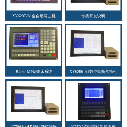
XY6207-B1全自动弯曲机
专机开发说明
JC560-M4钻铣床系统
XY6206-A1数控钢筋弯箍机
JC700系列多轴运动控制器
JC350-W2焊接机数控系统