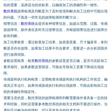
资料下载
程的需要，选择适当的坐标系，以确保加工的准确性和一致性。
数控系统
故障检测及判断是为了及时发现和解决加工过程中可能出现
行业新闻
的问题。下面是一些常见的故障检测和判断方法：
报警信息：
数控系统
会提供各种报警信息，如超出范围、过载、传感
资质荣誉
器故障等。操作者应及时关注报警信息，并根据报警信息进行故障分
析和判断。
产品应用
加工结果检查：通过检查加工结果，如表面质量、尺寸偏差等，来判
断是否存在故障。如果加工结果不符合要求，需要进一步分析原因并
进行故障排除。
联系电话
参数设置检查：检查
数控系统
的参数设置是否正确，是否与实际加工
要求相符。如果参数设置错误，可能会导致加工质量下降或出现故
s
障。
传感器和执行机构检查：定期检查传感器和执行机构的工作状态，确
保其正常运行。如果传感器或执行机构出现故障，可能会影响加工过
程的准确性和稳定性。
需要注意的是，数控系统的故障检测和判断需要操作者具备一定的技
术和经验，同时还需要参考数控系统的相关文档和手册进行操作。当
遇到无法解决的故障时，可以寻求专业的技术支持。