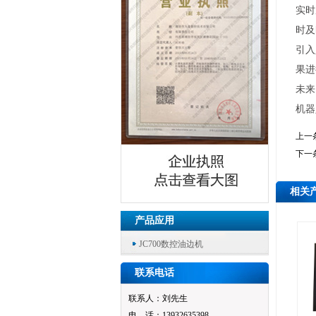
实时
时及
引入
果进
未来
机器
上一
下一
相关
产品应用
JC700数控油边机
联系电话
联系人：刘先生
电 话：13932635398