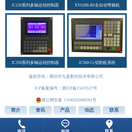
JC220系列多轴运动控制器
XY6206-B1全自动弯箍机
JC350系列多轴运动控制器
JC560-Cc切割机系统
版权所有：廊坊市九盈数控技术有限公司
ICP备案编号：
冀ICP备15019527号
冀公网安备 13100202000581号
简介
资讯
产品
动态
联系
电话
短信
联系