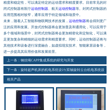
资料下载
精度和稳定性，可以满足特定的运动需求和精度要求。目前常见的封
闭式控制器有医疗
运动控制器
、航天
运动控制器
等。封闭式控制器的
行业新闻
应用范围相对较窄，通常应用于特定领域和场景中。
未来，随着人工智能和物联网技术的发展，
运动控制器
将会得到更广
泛的应用和发展。开放式控制器将会更加普及和通用化，可以应用于
资质荣誉
多个领域和场景中，封闭式控制器将会更加精密化和定制化，可以满
足更加复杂和精细的运动需求和精度要求。同时，运动控制器还将与
产品应用
其他技术和设备进行深度融合，如虚拟现实技术、智能家居设备等，
进一步提高其应用价值和发展前景。
联系电话
上一条：
钢丝绳CAPP集成系统的研究与开发
s
下一条：
旋转超声机床的机电系统设计(双轴旋转云台机电系统设
计)
相关产品