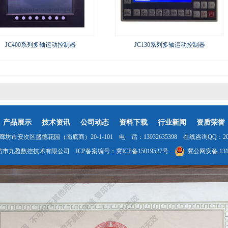
JC400系列多轴运动控制器
JC130系列多轴运动控制器
产品展示
技术资讯
公司动态
资料下载
行业新闻
资质荣誉
坊市安次区盛德花园（南底商）20-1-101 电 话：13932635398 在线咨询QQ：2035
坊市九盈数控技术有限公司 ICP备案编号：
冀ICP备15019527号
冀公网安备 1310