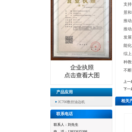
支持
景和
推动
推动
发展
能化
综上
种教
不断
上一
下一
产品应用
相关
JC700数控油边机
联系电话
联系人：刘先生
电 话：13932635398