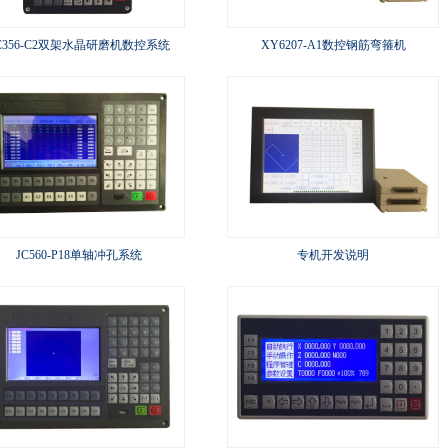
C356-C2双架水晶研磨机数控系统
XY6207-A1数控钢筋弯箍机
JC560-P18单轴冲孔系统
专机开发说明