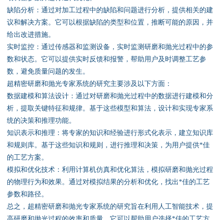
资料下载
缺陷分析：通过对加工过程中的缺陷和问题进行分析，提供相关的建
议和解决方案。它可以根据缺陷的类型和位置，推断可能的原因，并
行业新闻
给出改进措施。
实时监控：通过传感器和监测设备，实时监测研磨和抛光过程中的参
资质荣誉
数和状态。它可以提供实时反馈和报警，帮助用户及时调整工艺参
数，避免质量问题的发生。
产品应用
超精密研磨和抛光专家系统的研究主要涉及以下方面：
数据建模和算法设计：通过对研磨和抛光过程中的数据进行建模和分
析，提取关键特征和规律。基于这些模型和算法，设计和实现专家系
联系电话
统的决策和推理功能。
知识表示和推理：将专家的知识和经验进行形式化表示，建立知识库
s
和规则库。基于这些知识和规则，进行推理和决策，为用户提供*佳
的工艺方案。
模拟和优化技术：利用计算机仿真和优化算法，模拟研磨和抛光过程
的物理行为和效果。通过对模拟结果的分析和优化，找出*佳的工艺
参数和路径。
总之，超精密研磨和抛光专家系统的研究旨在利用人工智能技术，提
高研磨和抛光过程的效率和质量。它可以帮助用户选择*佳的工艺方