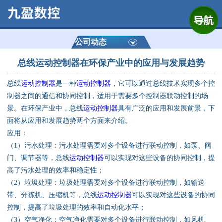
网站首页
公司简介
公司动态
总线运动控制器在环保产业中的应用与发展趋势
产品展示
总线
运动控制器
是一种
运动控制器
，它可以通过总线技术实现多个控
运动控制器
制器之间的通信和协同控制，适用于需要多个控制器联动控制的场
景。在环保产业中，总线
运动控制器
具有广泛的应用和发展前景，下
通用数控系统
面将从应用和发展趋势两个方面来介绍。
应用：
定制数控系统
（1）污水处理：污水处理需要对多个设备进行联动控制，如泵、阀
门、调节器等，总线
运动控制器
可以实现对这些设备的协同控制，提
高了污水处理的效率和稳定性；
技术资讯
（2）垃圾处理：垃圾处理需要对多个设备进行联动控制，如输送
带、分拣机、压缩机等，总线
运动控制器
可以实现对这些设备的协同
公司动态
控制，提高了垃圾处理的效率和自动化水平；
（3）空气净化：空气净化需要对多个设备进行联动控制，如风机、