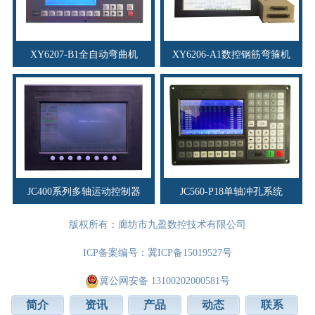
XY6207-B1全自动弯曲机
XY6206-A1数控钢筋弯箍机
JC400系列多轴运动控制器
JC560-P18单轴冲孔系统
版权所有：廊坊市九盈数控技术有限公司
ICP备案编号：
冀ICP备15019527号
冀公网安备 13100202000581号
简介
资讯
产品
动态
联系