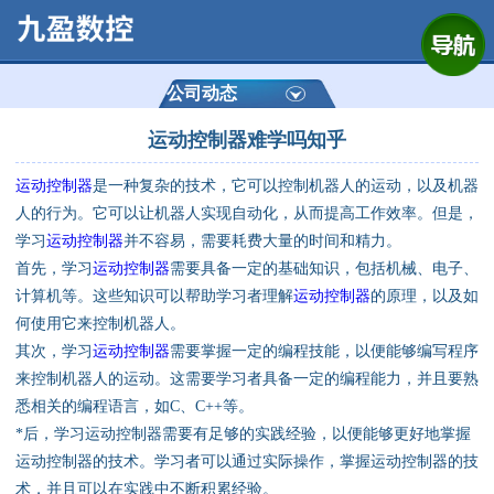
网站首页
公司简介
公司动态
运动控制器难学吗知乎
产品展示
运动控制器
是一种复杂的技术，它可以控制机器人的运动，以及机器
运动控制器
人的行为。它可以让机器人实现自动化，从而提高工作效率。但是，
学习
运动控制器
并不容易，需要耗费大量的时间和精力。
通用数控系统
首先，学习
运动控制器
需要具备一定的基础知识，包括机械、电子、
计算机等。这些知识可以帮助学习者理解
运动控制器
的原理，以及如
定制数控系统
何使用它来控制机器人。
其次，学习
运动控制器
需要掌握一定的编程技能，以便能够编写程序
来控制机器人的运动。这需要学习者具备一定的编程能力，并且要熟
技术资讯
悉相关的编程语言，如C、C++等。
*后，学习运动控制器需要有足够的实践经验，以便能够更好地掌握
公司动态
运动控制器的技术。学习者可以通过实际操作，掌握运动控制器的技
术，并且可以在实践中不断积累经验。