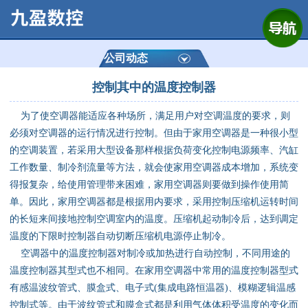
网站首页
公司简介
公司动态
控制其中的温度控制器
产品展示
为了使空调器能适应各种场所，满足用户对空调温度的要求，则
运动控制器
必须对空调器的运行情况进行控制。但由于家用空调器是一种很小型
的空调装置，若采用大型设备那样根据负荷变化控制电源频率、汽缸
通用数控系统
工作数量、制冷剂流量等方法，就会使家用空调器成本增加，系统变
得报复杂，给使用管理带来困难，家用空调器则要做到操作使用简
定制数控系统
单。因此，家用空调器都是根据用内要求，采用控制压缩机运转时间
的长短来间接地控制空调室内的温度。压缩机起动制冷后，达到调定
温度的下限时控制器自动切断压缩机电源停止制冷。
技术资讯
空调器中的温度控制器对制冷或加热进行自动控制，不同用途的
温度控制器其型式也不相同。在家用空调器中常用的温度控制器型式
公司动态
有感温波纹管式、膜盒式、电子式(集成电路恒温器)、模糊逻辑温感
控制式等。由于波纹管式和膜盒式都是利用气体体积受温度的变化而