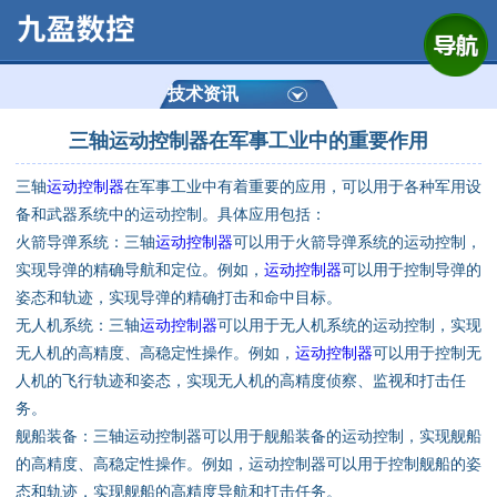
网站首页
公司简介
技术资讯
三轴运动控制器在军事工业中的重要作用
产品展示
三轴
运动控制器
在军事工业中有着重要的应用，可以用于各种军用设
运动控制器
备和武器系统中的运动控制。具体应用包括：
火箭导弹系统：三轴
运动控制器
可以用于火箭导弹系统的运动控制，
通用数控系统
实现导弹的精确导航和定位。例如，
运动控制器
可以用于控制导弹的
姿态和轨迹，实现导弹的精确打击和命中目标。
定制数控系统
无人机系统：三轴
运动控制器
可以用于无人机系统的运动控制，实现
无人机的高精度、高稳定性操作。例如，
运动控制器
可以用于控制无
人机的飞行轨迹和姿态，实现无人机的高精度侦察、监视和打击任
技术资讯
务。
舰船装备：三轴运动控制器可以用于舰船装备的运动控制，实现舰船
公司动态
的高精度、高稳定性操作。例如，运动控制器可以用于控制舰船的姿
态和轨迹，实现舰船的高精度导航和打击任务。