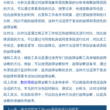
资料下载
分析法：分析法是通过对故障现象和系统数据的分析来推断故障原因
的方法。可以通过查看系统的日志、报警记录、传感器数据等信息，
行业新闻
结合故障发生的时间、位置和工作条件等因素，进行逻辑推理和统计
分析，找出可能的故障原因。这种方法适用于复杂的故障和系统性的
故障诊断。
资质荣誉
比对法：比对法是通过将正常工作状态和故障状态进行对比，找出故
障原因的方法。可以通过与同类机床或同类系统进行比对，对比其工
产品应用
作状态、参数设置等，找出故障点。这种方法适用于类似设备或系统
的故障诊断。
联系电话
辅助工具法：辅助工具法是通过使用专门的故障诊断工具来辅助故障
诊断的方法。例如，可以使用故障诊断软件、故障诊断设备等，通过
s
对系统进行监控和分析，提供故障诊断的支持。这种方法适用于复杂
的故障和需要专业知识的故障诊断。
综上所述，
数控系统
故障诊断方法多种多样，可以根据具体情况选择
合适的方法。常见的方法包括经验法、测试法、分析法、比对法和辅
助工具法。在实际应用中，可以结合多种方法进行故障诊断，以提高
诊断的准确性和效率。
上一条：
激光切割加工中capp系统的设计与研究