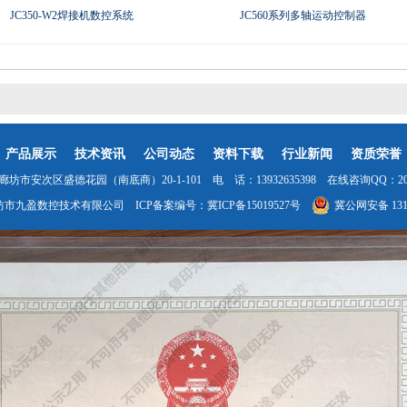
JC350-W2焊接机数控系统
JC560系列多轴运动控制器
产品展示
技术资讯
公司动态
资料下载
行业新闻
资质荣誉
坊市安次区盛德花园（南底商）20-1-101 电 话：13932635398 在线咨询QQ：2035
坊市九盈数控技术有限公司 ICP备案编号：
冀ICP备15019527号
冀公网安备 1310