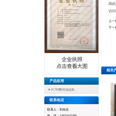
因此
访问
上一
下一
相关
产品应用
JC700数控油边机
联系电话
联系人：刘先生
电 话：13932635398