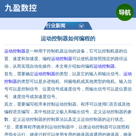
网站首页
公司简介
行业新闻
运动控制器如何编程的
产品展示
运动控制器
是一种用于控制机器运动的设备，它可以控制机器的位
运动控制器
置、速度和加速度。编程
运动控制器
可以使机器按照指定的路径运
动，从而实现自动化操作。本文将介绍如何编程
运动控制器
。
通用数控系统
首先，需要确定
运动控制器
的类型，以及它的输入和输出信号。
运动
控制器
的类型可以是步进电机、伺服电机或其他类型的电机。输入信
定制数控系统
号可以是控制信号、位置信号或速度信号，而输出信号可以是位置信
号、速度信号或加速度信号。
其次，需要编写程序来控制运动控制器。程序可以使用C语言或其他
技术资讯
编程语言编写，其中包括定义输入和输出信号、定义运动控制器的参
数、定义运动控制器的控制算法以及定义运动控制器的运行状态。
公司动态
*后，需要将程序烧录到运动控制器中，以便运动控制器可以按照程
序指令运行。烧录过程可以使用专用的烧录器或通用的烧录器，烧录