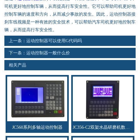
资料下载
司机更好地控制车辆，从而提高行车安全性。它可以帮助司机更好地
控制车辆的速度和方向，从而减少事故的发生。因此，运动控制器接
行业新闻
刹车线视频是一种有效的安全技术，可以帮助汽车司机更好地控制车
辆，从而提高行车安全性。
资质荣誉
上一条：
运动控制器可以使用G代码吗
产品应用
下一条：
运动控制器一般什么价
相关产品
联系电话
s
JC560系列多轴运动控制器
JC356-C2双架水晶研磨机数控系统