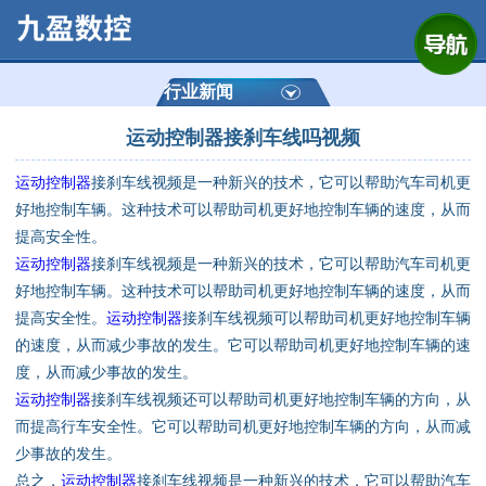
网站首页
公司简介
行业新闻
运动控制器接刹车线吗视频
产品展示
运动控制器
接刹车线视频是一种新兴的技术，它可以帮助汽车司机更
运动控制器
好地控制车辆。这种技术可以帮助司机更好地控制车辆的速度，从而
提高安全性。
通用数控系统
运动控制器
接刹车线视频是一种新兴的技术，它可以帮助汽车司机更
好地控制车辆。这种技术可以帮助司机更好地控制车辆的速度，从而
定制数控系统
提高安全性。
运动控制器
接刹车线视频可以帮助司机更好地控制车辆
的速度，从而减少事故的发生。它可以帮助司机更好地控制车辆的速
度，从而减少事故的发生。
技术资讯
运动控制器
接刹车线视频还可以帮助司机更好地控制车辆的方向，从
而提高行车安全性。它可以帮助司机更好地控制车辆的方向，从而减
公司动态
少事故的发生。
总之，
运动控制器
接刹车线视频是一种新兴的技术，它可以帮助汽车