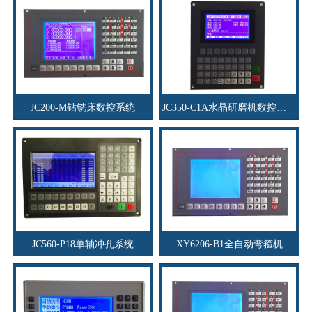
JC200-M钻铣床数控系统
JC350-C1A水晶研磨机数控系统
JC560-P18单轴冲孔系统
XY6206-B1全自动弯箍机