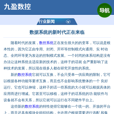
网站首页
公司简介
行业新闻
数据系统的新时代正在来临
产品展示
随着时代的发展，
数控系统
正在发生很大的的变革，可以说是根
运动控制器
本性的，因为它正由专用、封闭、开环等控制模式向通用、实 时动
态、全闭环等更为发达的控制模式发展。一个封闭的体系结构是没有
通用数控系统
办法让这种系统去适应新的技术的，这样子的话就 会严重影响了这
种技术的发展，所以现在很多人都在研究开放性的系统。
定制数控系统
新的
数控系统
它就可以互换，不会只受单一供应商的限制，它可
以根据各种功能等要求互换，而且也不会影响系统整体的一个 良好
运行。它也可以伸缩，这样子的话一些系统的大小就可以根据具体的
技术资讯
应用而进行增减。它甚至可以移植，这样子的话系统的功 能软件与
设备就不会有关系，所以它就可以运行在不同硬件平台上。
公司动态
这些新的
数控系统
的特性使得它能够在一个统一的、开放的平台
上，而且还具有模块化组织结构，允许用户根据需要进行选配 和集