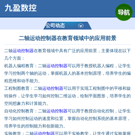
网站首页
公司简介
公司动态
二轴运动控制器在教育领域中的应用前景
产品展示
二轴
运动控制器
在教育领域中具有广泛的应用前景，主要体现在以下
运动控制器
几个方面：
机器人编程教育：二轴
运动控制器
可以用于教授机器人编程，让学生
通用数控系统
学习控制两个轴的运动，掌握机器人的基本控制原理，培养学生的编
程思维和动手能力。
定制数控系统
工程制图教育：二轴
运动控制器
可以用于实现工程制图中的平移和旋
转操作，让学生学习如何控制二维运动，绘制平面图形，培养学生的
空间想象力和计算能力。
技术资讯
自动化控制教育：二轴
运动控制器
可以用于教授自动化控制，让学生
学习如何控制运动的速度和位置，掌握自动化控制系统的基本原理，
公司动态
培养学生的控制能力和创新能力。
实验教学：二轴
运动控制器
可以用于实验教学，让学生通过实验掌握