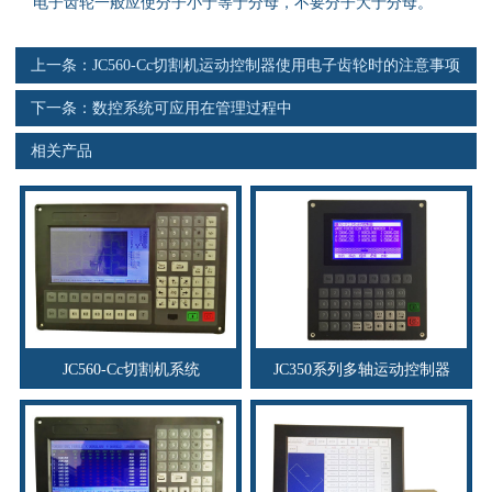
电子齿轮一般应使分子小于等于分母，不要分子大于分母。
资料下载
上一条：
JC560-Cc切割机运动控制器使用电子齿轮时的注意事项
行业新闻
下一条：
数控系统可应用在管理过程中
资质荣誉
相关产品
产品应用
联系电话
s
JC560-Cc切割机系统
JC350系列多轴运动控制器