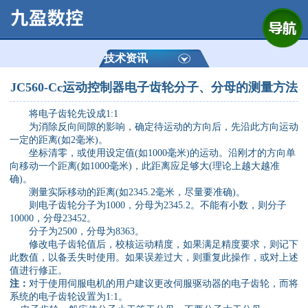
网站首页
公司简介
技术资讯
JC560-Cc运动控制器电子齿轮分子、分母的测量方法
产品展示
将电子齿轮先设成1:1
为消除反向间隙的影响，确定待运动的方向后，先沿此方向运动
运动控制器
一定的距离(如2毫米)。
坐标清零，或使用设定值(如1000毫米)的运动。沿刚才的方向单
通用数控系统
向移动一个距离(如1000毫米)，此距离应足够大(理论上越大越准
确)。
测量实际移动的距离(如2345.2毫米，尽量要
准
确)。
定制数控系统
则电子齿轮分子为1000，分母为2345.2。不能有小数，则分子
10000，分母23452。
分子为2500，分母为8363。
技术资讯
修改电子齿轮值后，校核运动精度，如果满足精度要求，则记下
此数值，以备丢失时使用。如果误差过大，则重复此操作，或对上述
值进行修正。
公司动态
注：
对于使用伺服电机的用户建议更改伺服驱动器的电子齿轮，而将
系统的电子齿轮设置为1:1。