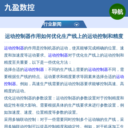
网站首页
公司简介
行业新闻
运动控制器作用如何优化生产线上的运动控制和精度
产品展示
运动控制器
的作用是控制机器的运动，使其能够完成精确的位置、速
运动控制器
度和加速度等运动要求。
运动控制器
对于优化生产线上的运动控制和
精度至关重要，以下是一些优化方法：
通用数控系统
选择合适的
运动控制器
：不同的生产线上需要的
运动控制器
不同，需
要根据生产线的特点、运动要求和精度要求等因素来选择合适的
运动
定制数控系统
控制器
。例如，高速生产线需要的运动控制器要求能够控制高速、高
精度的运动。
优化运动控制器的参数设置：运动控制器的参数设置对于控制精度和
技术资讯
稳定性有很大影响。需要根据具体的生产线要求来进行参数设置，例
如加速度、速度、位置精度等参数的设置。
公司动态
采用多轴联动控制：对于一些需要同时控制多个运动轴的生产线，采
用多轴联动控制可以提高控制精度和稳定性。例如，对于机床加工生