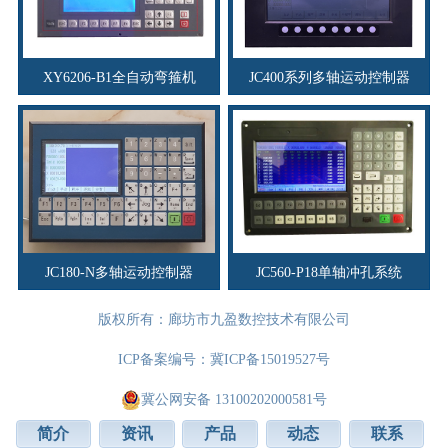
XY6206-B1全自动弯箍机
JC400系列多轴运动控制器
JC180-N多轴运动控制器
JC560-P18单轴冲孔系统
版权所有：廊坊市九盈数控技术有限公司
ICP备案编号：
冀ICP备15019527号
冀公网安备 13100202000581号
简介
资讯
产品
动态
联系