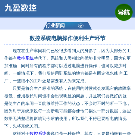
网站首页
公司简介
行业新闻
数控系统电脑操作便利生产环节
产品展示
现在在生产车间我们已经很少看到人的身影了，因为大部分的工
运动控制器
作都有
数控系统
替代了。系统和人类相比的优势非常明显，因为它更
加准确，同时所有的程序都可以通过电脑进行操作，也可以减少时
通用数控系统
间。一般情况下，我们所使用到系统的地方都是有固定流水线 的工
厂，一些细小的工种还是需要有人为来完成。
定制数控系统
只要是符合生产标准的系统，在使用的时候就会发现它的故障率
很低，使用很长时间也不会出现明显的问题，并且我们要做好的就
是使生产的车间一直能够维持工作的状态，不会时不时的断一下电，
技术资讯
因为对于系统来说每一次断电可能都会使他们损失一部分数据，这些
数据无法整理将影响到今后的使用，所以我们不得已要断电的情况
公司动态
下，先将系统关闭。
这样对于
数控系统
来说也是一种保护。其次，只要是稍微有一些