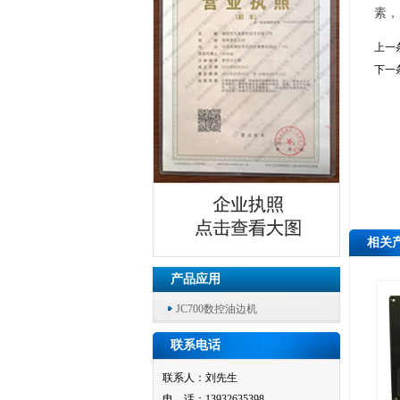
素，
上一
下一
相关
产品应用
JC700数控油边机
联系电话
联系人：刘先生
电 话：13932635398